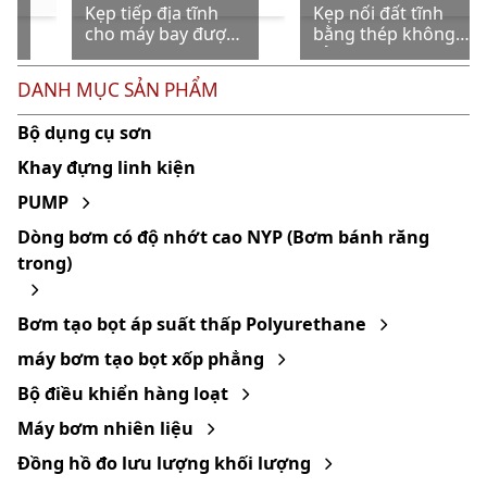
Kẹp tiếp địa tĩnh
Kẹp nối đất tĩnh
cho máy bay được
bằng thép không
ATEX phê duyệt
gỉ 316L chịu lực
nặng đạt chuẩn
DANH MỤC SẢN PHẨM
ATEX với 3 đầu
Bộ dụng cụ sơn
Khay đựng linh kiện
PUMP
Dòng bơm có độ nhớt cao NYP (Bơm bánh răng
trong)
Bơm tạo bọt áp suất thấp Polyurethane
máy bơm tạo bọt xốp phẳng
Bộ điều khiển hàng loạt
Máy bơm nhiên liệu
Đồng hồ đo lưu lượng khối lượng