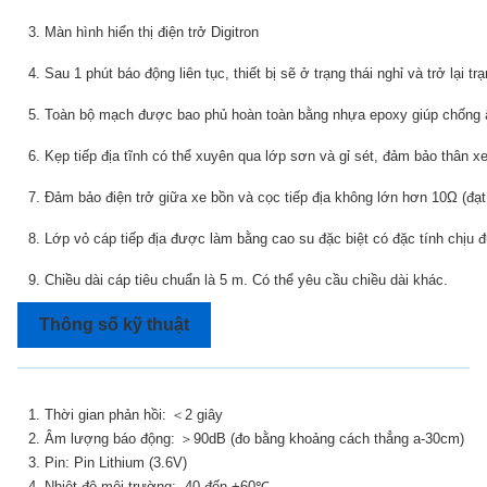
3. Màn hình hiển thị điện trở Digitron
4. Sau 1 phút báo động liên tục, thiết bị sẽ ở trạng thái nghỉ và trở lại 
5. Toàn bộ mạch được bao phủ hoàn toàn bằng nhựa epoxy giúp chống 
6. Kẹp tiếp địa tĩnh có thể xuyên qua lớp sơn và gỉ sét, đảm bảo thân xe
7. Đảm bảo điện trở giữa xe bồn và cọc tiếp địa không lớn hơn 10Ω (đạ
8. Lớp vỏ cáp tiếp địa được làm bằng cao su đặc biệt có đặc tính chịu
9. Chiều dài cáp tiêu chuẩn là 5 m. Có thể yêu cầu chiều dài khác.
Thông số kỹ thuật
1. Thời gian phản hồi: ＜2 giây
2. Âm lượng báo động: ＞90dB (đo bằng khoảng cách thẳng a-30cm)
3. Pin: Pin Lithium (3.6V)
4. Nhiệt độ môi trường: -40 đến +60℃